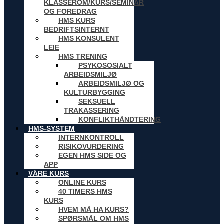
KLASSEROM/KURS/SEMINAR
OG FOREDRAG
HMS KURS
BEDRIFTSINTERNT
HMS KONSULENT
LEIE
HMS TRENING
PSYKOSOSIALT
ARBEIDSMILJØ
ARBEIDSMILJØ OG
KULTURBYGGING
SEKSUELL
TRAKASSERING
KONFLIKTHÅNDTERING
HMS-SYSTEM
INTERNKONTROLL
RISIKOVURDERING
EGEN HMS SIDE OG
APP
VÅRE KURS
ONLINE KURS
40 TIMERS HMS
KURS
HVEM MÅ HA KURS?
SPØRSMÅL OM HMS