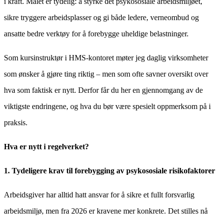
i kraft. Målet er tydelig: å styrke det psykososiale arbeidsmiljøet,
sikre tryggere arbeidsplasser og gi både ledere, verneombud og
ansatte bedre verktøy for å forebygge uheldige belastninger.
Som kursinstruktør i HMS-kontoret møter jeg daglig virksomheter
som ønsker å gjøre ting riktig – men som ofte savner oversikt over
hva som faktisk er nytt. Derfor får du her en gjennomgang av de
viktigste endringene, og hva du bør være spesielt oppmerksom på i
praksis.
Hva er nytt i regelverket?
1. Tydeligere krav til forebygging av psykososiale risikofaktorer
Arbeidsgiver har alltid hatt ansvar for å sikre et fullt forsvarlig
arbeidsmiljø, men fra 2026 er kravene mer konkrete. Det stilles nå